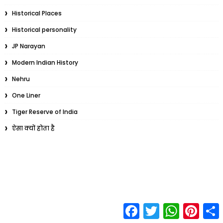
Historical Places
Historical personality
JP Narayan
Modern Indian History
Nehru
One Liner
Tiger Reserve of India
ऐसा क्यों होता है
F
T
W
P
S
a
w
h
i