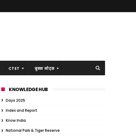
CTET
बुक्स नोट्स
KNOWLEDGE HUB
Days 2025
Index and Report
Know India
National Park & Tiger Reserve