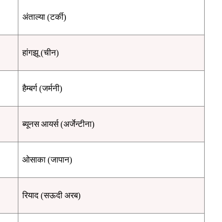
अंताल्या (टर्की)
हांगझू (चीन)
हैम्बर्ग (जर्मनी)
ब्यूनस आयर्स (अर्जेन्टीना)
ओसाका (जापान)
रियाद (सऊदी अरब)