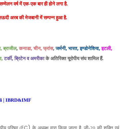
सम्मेलन वर्ष में एक-एक
बार ही होने लगा है.
ं सऊदी अरब
की मेजबानी में सम्पन्न हुआ है.
,
,
,
,
,
,
,
,
,
ा
ब्राजील
कनाडा
चीन
फ्रांस
जर्मनी
भारत
इण्डोनेशिया
इटली
,
,
ा
टर्की
ब्रिटेन व अमरीका
के अतिरिक्त यूरोपीय संघ शामिल हैं.
Hindi | IBRD&IMF
EC)
ोपीय परिषद् (
के अध्यक्ष द्वारा किया
जाता है. जी-20 की शक्ति एवं