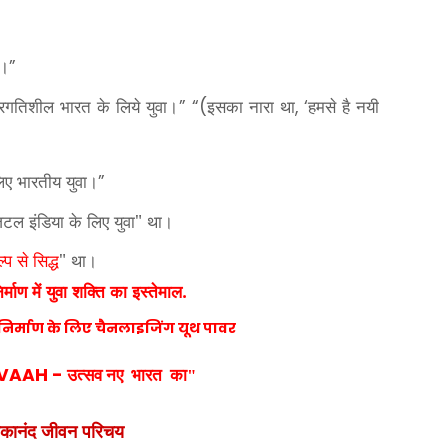
ा।
”
्रगतिशील भारत के लिये युवा।
इसका नारा था
हमसे है नयी
” “(
, ‘
िए भारतीय युवा।
”
जिटल इंडिया के लिए युवा" था।
प से सिद्ध
" था।
निर्माण में युवा शक्ति का इस्तेमाल.
्र निर्माण के लिए चैनलाइजिंग यूथ पावर
VAAH -
उत्सव
नए
भारत
का"
िवेकानंद जीवन परिचय