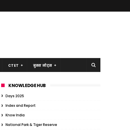
CTET
बुक्स नोट्स
KNOWLEDGE HUB
Days 2025
Index and Report
Know India
National Park & Tiger Reserve