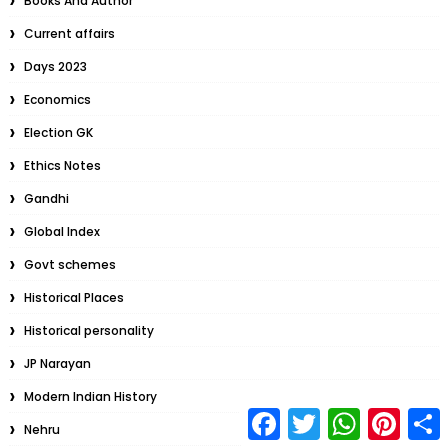
Books And Author
Current affairs
Days 2023
Economics
Election GK
Ethics Notes
Gandhi
Global Index
Govt schemes
Historical Places
Historical personality
JP Narayan
Modern Indian History
F
T
W
P
S
Nehru
a
w
h
i