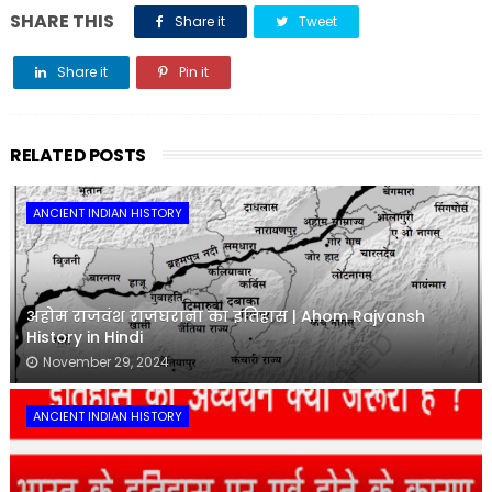
SHARE THIS
Share it
Tweet
Share it
Pin it
Share it
RELATED POSTS
ANCIENT INDIAN HISTORY
अहोम राजवंश राजघराना का इतिहास | Ahom Rajvansh
History in Hindi
November 29, 2024
ANCIENT INDIAN HISTORY