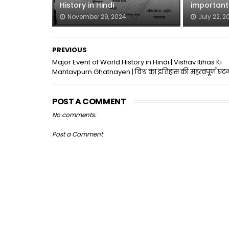
History in Hindi
important
November 29, 2024
July 22, 2
PREVIOUS
Major Event of World History in Hindi | Vishav Itihas Ki
Mahtavpurn Ghatnayen | विश्व का इतिहास की महत्वपूर्ण घटना
POST A COMMENT
No comments:
Post a Comment