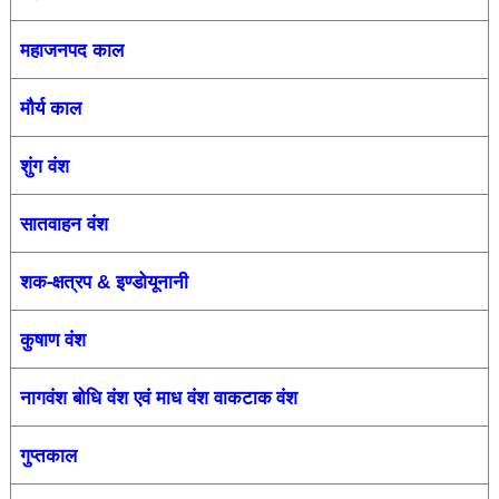
महाजनपद काल
मौर्य काल
शुंग वंश
सातवाहन वंश
शक-क्षत्रप
इण्डोयूनानी
&
कुषाण वंश
नागवंश
बोधि वंश एवं माध वंश
वाकटाक वंश
गुप्तकाल