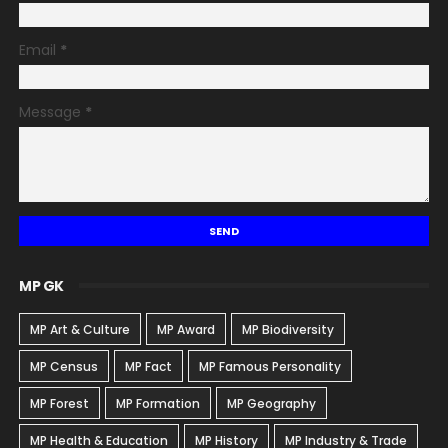
Email
*
Message
*
MP GK
MP Art & Culture
MP Award
MP Biodiversity
MP Census
MP Fact
MP Famous Personality
MP Forest
MP Formation
MP Geography
MP Health & Education
MP History
MP Industry & Trade