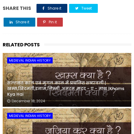
SHARE THIS
Share it
Tweet
Share it
Pin it
Share it
RELATED POSTS
MEDIEVAL INDIAN HISTORY
सल्तनत काल एवं मुगल काल में प्रचलित शब्दावली |
खम्स,खिदमती,इनाम,जिम्मी ,अमरम ,मदद - ए - माश |Khams
Kya Hai
December 18, 2024
MEDIEVAL INDIAN HISTORY