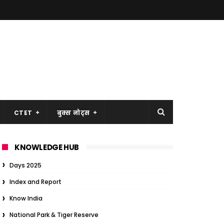
CTET
बुक्स नोट्स
KNOWLEDGE HUB
Days 2025
Index and Report
Know India
National Park & Tiger Reserve