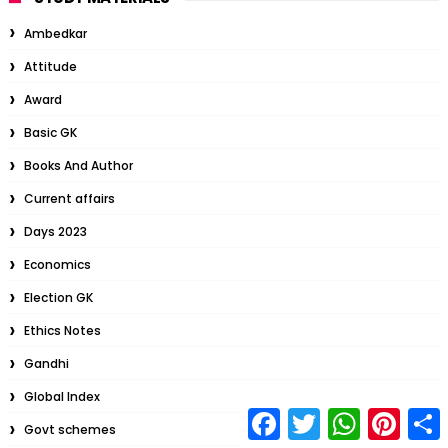
Ambedkar
Attitude
Award
Basic GK
Books And Author
Current affairs
Days 2023
Economics
Election GK
Ethics Notes
Gandhi
Global Index
F
T
W
P
S
Govt schemes
a
w
h
i