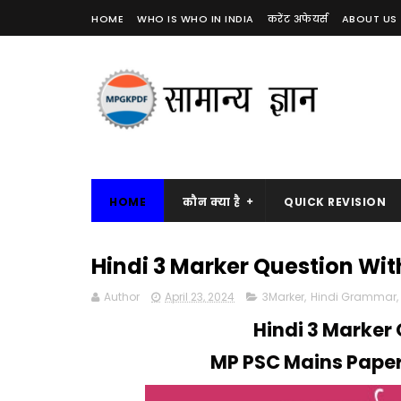
HOME
WHO IS WHO IN INDIA
करेंट अफेयर्स
ABOUT US
HOME
कौन क्या है
QUICK REVISION
Hindi 3 Marker Question With A
Author
April 23, 2024
3Marker
,
Hindi Grammar
,
Hindi 3 Marker
MP PSC Mains Paper