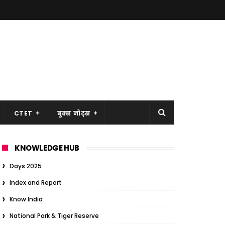
CTET
बुक्स नोट्स
KNOWLEDGE HUB
Days 2025
Index and Report
Know India
National Park & Tiger Reserve