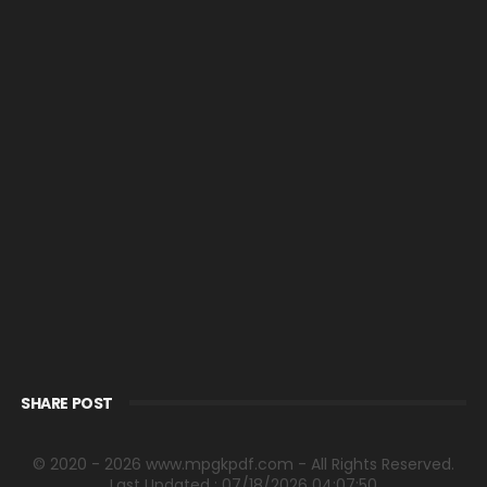
SHARE POST
© 2020 - 2026 www.mpgkpdf.com - All Rights Reserved.
Last Updated : 07/18/2026 04:07:50