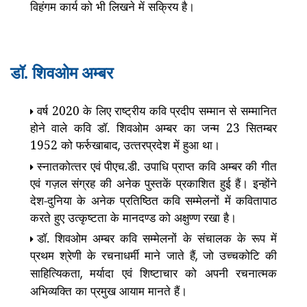
विहंगम कार्य को भी लिखने में सक्रिय है।
डॉ. शिवओम अम्‍बर
वर्ष 2020 के लिए राष्‍ट्रीय कवि प्रदीप सम्‍मान से सम्‍मानित
होने वाले कवि डॉ. शिवओम अम्‍बर का जन्‍म 23 सितम्‍बर
1952 को फर्रुखाबाद
उत्‍तरप्रदेश में हुआ था।
,
स्‍नातकोत्‍तर एवं पीएच.डी. उपाधि प्राप्‍त कवि अम्‍बर की गीत
एवं गज़ल संग्रह की अनेक पुस्‍तकें प्रकाशित हुई हैं। इन्होंने
देश-दुनिया के अनेक प्रतिष्ठित कवि सम्‍मेलनों में कवितापाठ
करते हुए उत्‍कृष्‍टता के मानदण्‍ड को अक्षुण्‍ण रखा है।
डॉ. शिवओम अम्‍बर कवि सम्‍मेलनों के संचालक के रूप में
प्रथम श्रेणी के रचनाधर्मी माने जाते हैं
जो उच्‍चकोटि की
,
साहित्यिकता
मर्यादा एवं शिष्‍टाचार को अपनी रचनात्‍मक
,
अभिव्‍यक्ति का प्रमुख आयाम मानते हैं।