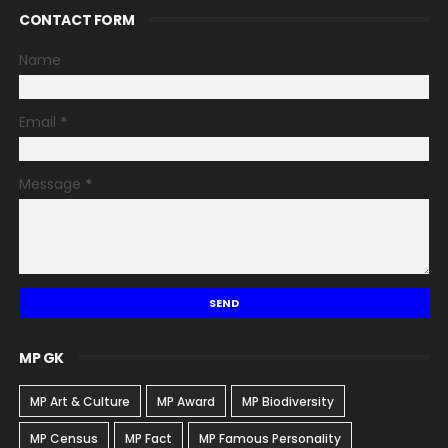
CONTACT FORM
Name
Email
*
Message
*
MP GK
MP Art & Culture
MP Award
MP Biodiversity
MP Census
MP Fact
MP Famous Personality