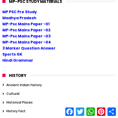
MP-PSC STUDY MATERIALS
MP PSC Pre Study
Madhya Pradesh
MP-Psc Mains Paper -01
MP-Psc Mains Paper -02
MP-Psc Mains Paper -03
MP-Psc Mains Paper -04
3 Marker Question Answer
Sports GK
Hindi Grammar
HISTORY
Ancient Indian history
Cultural
Historical Places
F
T
W
P
S
History Fact
a
w
h
i