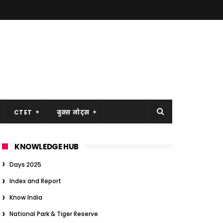
CTET
बुक्स नोट्स
KNOWLEDGE HUB
Days 2025
Index and Report
Know India
National Park & Tiger Reserve