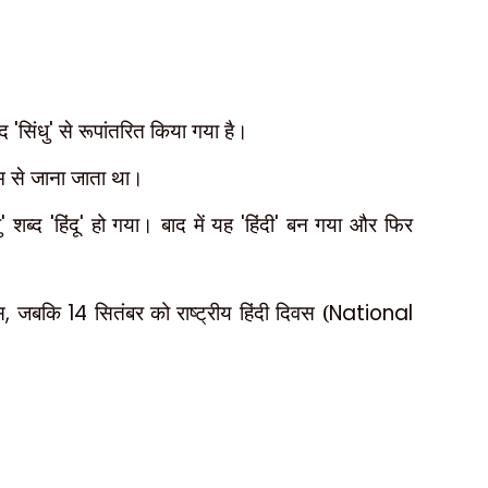
्द
'
सिंधु
'
से रूपांतरित किया गया है।
म से जाना जाता था।
ु
'
शब्द
'
हिंदू
'
हो गया। बाद में यह
'
हिंदी
'
बन गया और फिर
स
,
जबकि
14
सितंबर को राष्ट्रीय हिंदी दिवस (
National