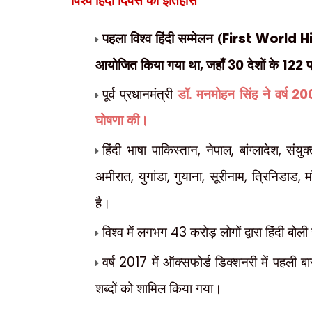
विश्व हिंदी दिवस का इतिहास
पहला विश्व हिंदी सम्मेलन (
First World H
आयोजित किया गया था
,
जहाँ
30
देशों के
122
प
20
पूर्व प्रधानमंत्री
डॉ. मनमोहन सिंह ने वर्ष
घोषणा की।
हिंदी भाषा पाकिस्तान
,
नेपाल
,
बांग्लादेश
,
संयुक
अमीरात
,
युगांडा
,
गुयाना
,
सूरीनाम
,
त्रिनिडाड
,
म
है।
विश्व में लगभग
43
करोड़ लोगों द्वारा हिंदी बोल
वर्ष
2017
में ऑक्‍सफोर्ड डिक्‍शनरी में पहली ब
शब्‍दों को शामिल किया गया।