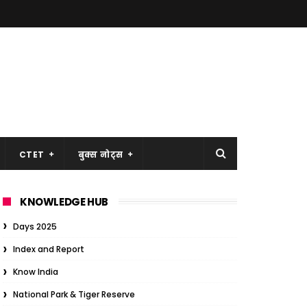
CTET
बुक्स नोट्स
KNOWLEDGE HUB
Days 2025
Index and Report
Know India
National Park & Tiger Reserve