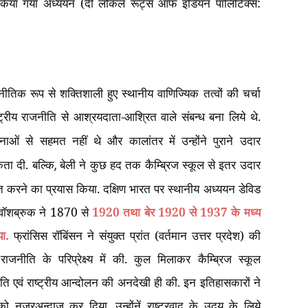
पर किया गया अध्ययन (दी लोकल रूट्स ऑफ इंडियन पॉलिटिक्स:
.
जनीतिक रूप से शक्तिशाली हुए स्थानीय वाणिज्यिक तत्वों की चर्चा
ष्ट्रीय राजनीति से आश्रयदाता-आश्रित वाले संबन्ध बना लिये थे.
पनाओं से सहमत नहीं थे और कालांतर में उन्होंने पुराने उदार
कता दी. बल्कि
बेली ने कुछ हद तक कैम्ब्रिज स्कूल से इतर उदार
,
ित करने का प्रयास किया. दक्षिण भारत पर स्थानीय अध्ययन डेविड
े. वॉशब्रुक ने 1870 से
1920 तथा बेर 1920 से 1937 के मध्य
ा.
फ्रांसिस रॉबिंसन ने संयुक्त प्रांत (वर्तमान उत्तर प्रदेश) की
राजनीति के परिप्रेक्ष्य में की. कुल मिलाकर कैम्ब्रिज स्कूल
ीति एवं राष्ट्रीय आन्दोलन की अनदेखी ही की. इन इतिहासकारों ने
ं को नज़रअन्दाज़ कर दिया. उन्होंनें राष्ट्रवाद के उदय के लिये