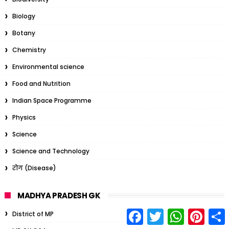
Biology
Botany
Chemistry
Environmental science
Food and Nutrition
Indian Space Programme
Physics
Science
Science and Technology
रोग (Disease)
MADHYA PRADESH GK
F
T
W
P
S
District of MP
a
w
h
i