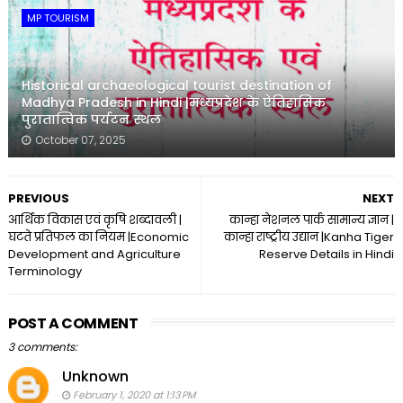
MP TOURISM
Historical archaeological tourist destination of
Madhya Pradesh in Hindi |मध्यप्रदेश के ऐतिहासिक
पुरातात्विक पर्यटन स्थल
October 07, 2025
PREVIOUS
NEXT
आर्थिक विकास एवं कृषि शब्दावली |
कान्हा नेशनल पार्क सामान्य ज्ञान |
घटते प्रतिफल का नियम |Economic
कान्हा राष्ट्रीय उद्यान |Kanha Tiger
Development and Agriculture
Reserve Details in Hindi
Terminology
POST A COMMENT
3 comments:
Unknown
February 1, 2020 at 1:13 PM