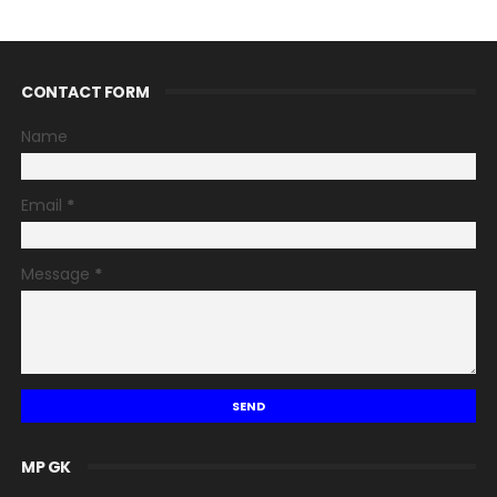
CONTACT FORM
Name
Email
*
Message
*
MP GK