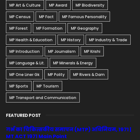
MP Art & Culture
MP Award
MP Biodiversity
MP Census
MP Fact
MP Famous Personality
MP Forest
MP Formation
MP Geography
MP Health & Education
MP History
MP Industry & Trade
MP Introduction
MP Journalism
MP Krishi
MP Language & Lit.
MP Minerals & Energy
MP One Liner Gk
MP Polity
MP Rivers & Dam
MP Sports
MP Tourism
MP Transport and Communication
FEATURED POST
गर्भ का चिकित्सकीय समापन (MTP) अधिनियम, 1971 |
MT ACT 1971 Main Point