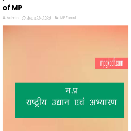
of MP
Admin
June 26, 2024
MP Forest