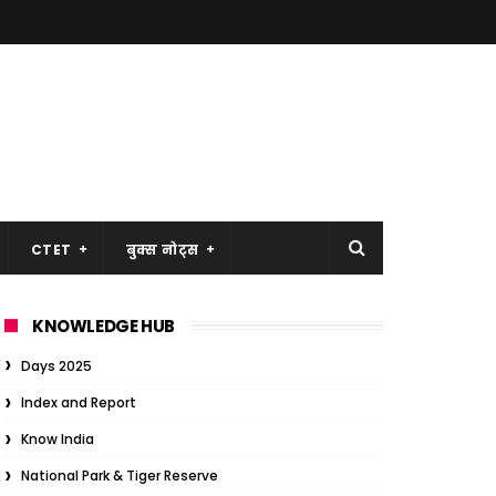
CTET
बुक्स नोट्स
KNOWLEDGE HUB
Days 2025
Index and Report
Know India
National Park & Tiger Reserve