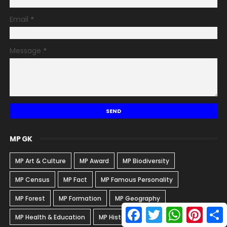
Email
*
Message
*
MP GK
MP Art & Culture
MP Award
MP Biodiversity
MP Census
MP Fact
MP Famous Personality
MP Forest
MP Formation
MP Geography
F
T
W
P
S
MP Health & Education
MP History
MP Industry & Trade
a
w
h
i