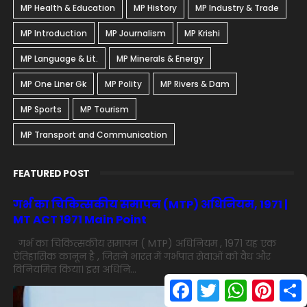
MP Health & Education
MP History
MP Industry & Trade
MP Introduction
MP Journalism
MP Krishi
MP Language & Lit.
MP Minerals & Energy
MP One Liner Gk
MP Polity
MP Rivers & Dam
MP Sports
MP Tourism
MP Transport and Communication
FEATURED POST
गर्भ का चिकित्सकीय समापन (MTP) अधिनियम, 1971 |
MT ACT 1971 Main Point
गर्भ का चिकित्सकीय समापन ( MTP) अधिनियम , 1971 यह एक
ऐतिहासिक कानून है , जिसने भारत में गर्भपात सेवाओं को वैध और
विनियमित किया। इस अधिनि...
F
T
W
P
S
a
w
h
i