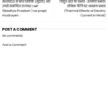
मध्यप्रदेश में प्राप्त सिक्के (मुद्रायें) और
विद्युत धारा के प्रभाव -ऊष्मीय प्रभाव।
उनसे संबन्धित राजवंश । MP
सीबेक पेल्टियर थाम्सन प्रभाव
(Madhya Pradesh ) se prapt
(Thermal Effects of Electric
mudrayen
Current in Hindi)
POST A COMMENT
No comments:
Post a Comment