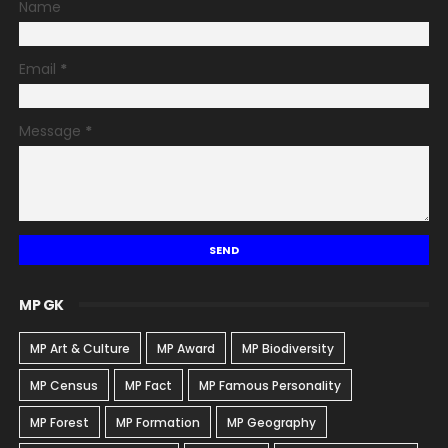
Name
Email
*
Message
*
MP GK
MP Art & Culture
MP Award
MP Biodiversity
MP Census
MP Fact
MP Famous Personality
MP Forest
MP Formation
MP Geography