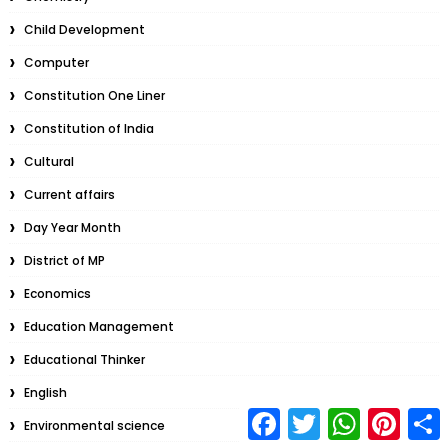
Child Development
Computer
Constitution One Liner
Constitution of India
Cultural
Current affairs
Day Year Month
District of MP
Economics
Education Management
Educational Thinker
English
F
T
W
P
S
Environmental science
a
w
h
i