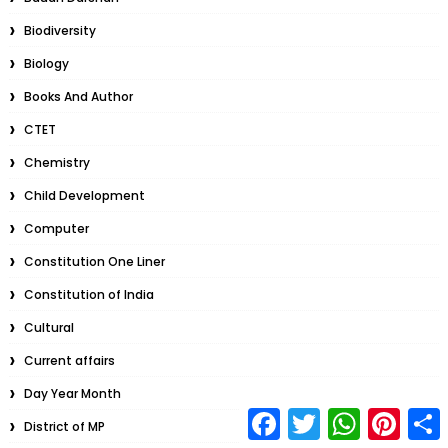
Biodiversity
Biology
Books And Author
CTET
Chemistry
Child Development
Computer
Constitution One Liner
Constitution of India
Cultural
Current affairs
Day Year Month
F
T
W
P
S
District of MP
a
w
h
i