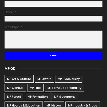
Email
*
Message
*
MP GK
MP Art & Culture
MP Award
MP Biodiversity
MP Census
MP Fact
MP Famous Personality
MP Forest
MP Formation
MP Geography
MP Health & Education
MP History
MP Industry & Trade