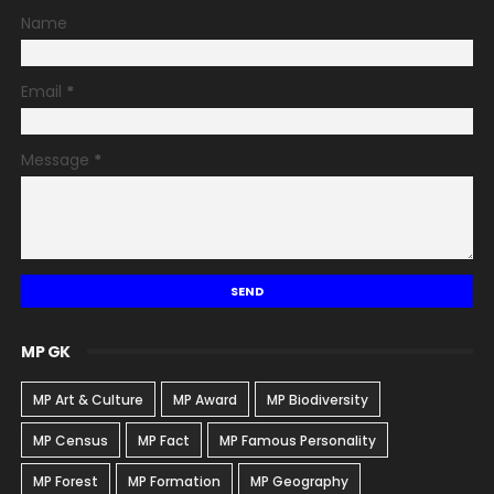
Name
Email
*
Message
*
MP GK
MP Art & Culture
MP Award
MP Biodiversity
MP Census
MP Fact
MP Famous Personality
MP Forest
MP Formation
MP Geography