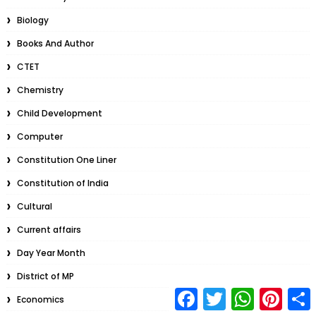
Biology
Books And Author
CTET
Chemistry
Child Development
Computer
Constitution One Liner
Constitution of India
Cultural
Current affairs
Day Year Month
District of MP
F
T
W
P
S
Economics
a
w
h
i