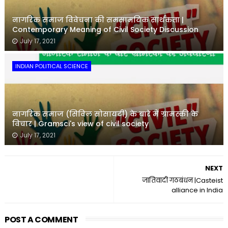
नागरिक समाज विवेचना की समसामयिक सार्थकता |
Contemporary Meaning of Civil Society Discussion
July 17, 2021
INDIAN POLITICAL SCIENCE
नागरिक समाज (सिविल सोसायटी) के बारे में ग्रामस्की के
विचार | Gramsci's view of civil society
July 17, 2021
NEXT
जातिवादी गठबंधन |Casteist
alliance in India
POST A COMMENT