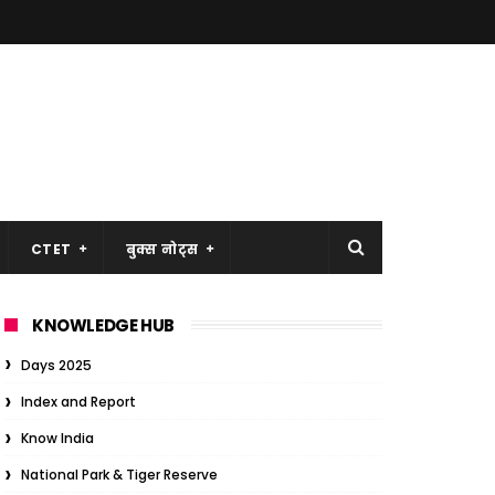
CTET
बुक्स नोट्स
KNOWLEDGE HUB
Days 2025
Index and Report
Know India
National Park & Tiger Reserve