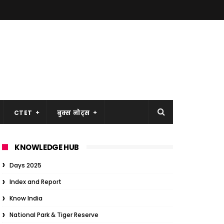
CTET
बुक्स नोट्स
KNOWLEDGE HUB
Days 2025
Index and Report
Know India
National Park & Tiger Reserve