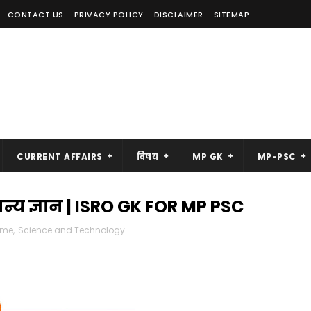
CONTACT US
PRIVACY POLICY
DISCLAIMER
SITEMAP
CURRENT AFFAIRS
विषय
MP GK
MP-PSC
न्य ज्ञान | ISRO GK FOR MP PSC
mme
,
Science and Technology