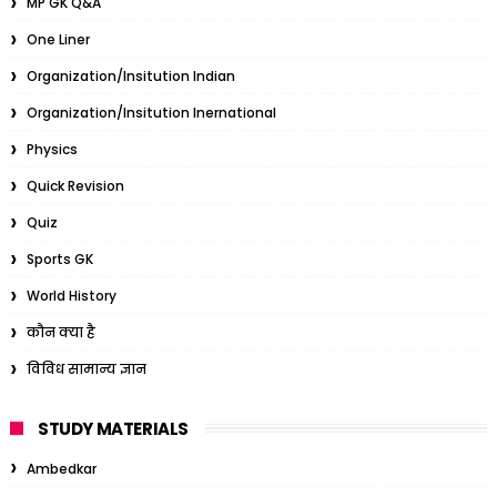
MP GK Q&A
One Liner
Organization/Insitution Indian
Organization/Insitution Inernational
Physics
Quick Revision
Quiz
Sports GK
World History
कौन क्या है
विविध सामान्य ज्ञान
STUDY MATERIALS
Ambedkar