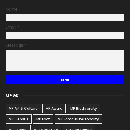
Name
Email
*
Message
*
MP GK
MP Art & Culture
MP Award
MP Biodiversity
MP Census
MP Fact
MP Famous Personality
MP Forest
MP Formation
MP Geography