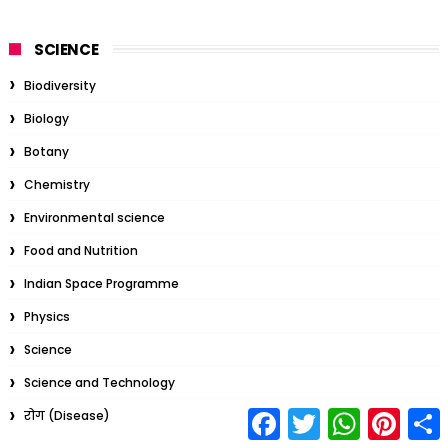
SCIENCE
Biodiversity
Biology
Botany
Chemistry
Environmental science
Food and Nutrition
Indian Space Programme
Physics
Science
Science and Technology
F
T
W
P
S
रोग (Disease)
a
w
h
i