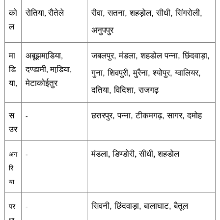
को
रोतिया
रौतेले
रीवा
सतना
शहड़ोल
सीधी
सिंगरोली
,
,
,
,
,
,
ल
अनुपपुर
मा
अबूझमाडि़या
जबलपुर
मंडला
शहडोल पन्ना
छिंदवाड़ा
,
,
,
,
,
डि
दण्डामी
माडि़या
,
,
गुना
शिवपुरी
मुरैना
श्योपुर
ग्वालियर
,
,
,
,
,
या
मेटाकोईतुर
,
दतिया
विदिशा
राजगढ़
,
,
स
छतरपुर
पन्ना
टीकमगढ़
सागर
दमोह
,
,
,
,
-
उर
,
,
,
मंडला
डिण्डोरी
सीधी
शहडोल
अग
-
रि
या
सिवनी
छिंदवाड़ा
बालाघाट
बैतूल
,
,
,
पर
-