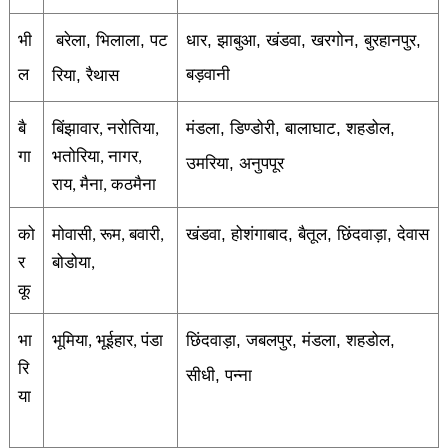
भी
,
,
,
,
,
,
,
बरेला
भिलाला
पट
धार
झाबुआ
खंडवा
खरगोन
बुरहानपुर
ल
,
बड़वानी
रिया
रैथास
बै
बिंझावार
नरोतिया
मंडला
डिण्डोरी
बालाघाट
शहडोल
,
,
,
,
,
,
गा
भतोरिया
नागर
,
,
उमरिया
अनुपपूर
,
राय
मैना
कठमैना
,
,
को
मोवासी
रूम
बवारी
खंडवा
होशंगाबाद
बैतूल
छिंदवाड़ा
देवास
,
,
,
,
,
,
,
र
बोडोया
,
कू
भा
भूमिया
भूईहार
पंडा
छिंदवाड़ा
जबलपुर
मंडला
शहडोल
,
,
,
,
,
,
रि
सीधी
पन्ना
,
या