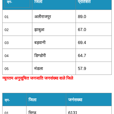
जिला
प्रतिशत
क्र-
अलीराजपुर
89.0
01
झाबुआ
67.0
02
बड़वानी
69.4
03
डिण्डोरी
64.7
04
मंडला
57.9
05
न्यूनतम अनुसूचित जनजाति जनसंख्या वाले जिले
जिला
जनंसख्या
क्र-
भिण्ड
6131
01