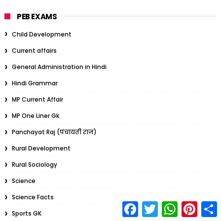
PEB EXAMS
Child Development
Current affairs
General Administration in Hindi
Hindi Grammar
MP Current Affair
MP One Liner Gk
Panchayat Raj (पंचायती राज)
Rural Development
Rural Sociology
Science
Science Facts
F
T
W
P
S
a
w
h
i
Sports GK