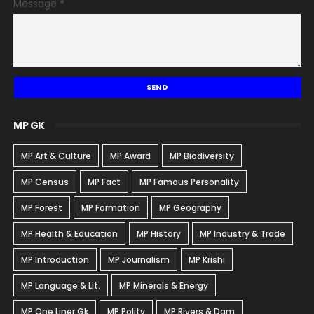
Message
*
MP GK
MP Art & Culture
MP Award
MP Biodiversity
MP Census
MP Fact
MP Famous Personality
MP Forest
MP Formation
MP Geography
MP Health & Education
MP History
MP Industry & Trade
MP Introduction
MP Journalism
MP Krishi
MP Language & Lit.
MP Minerals & Energy
MP One Liner Gk
MP Polity
MP Rivers & Dam