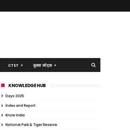
CTET
बुक्स नोट्स
KNOWLEDGE HUB
Days 2025
Index and Report
Know India
National Park & Tiger Reserve