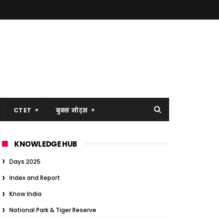
CTET
बुक्स नोट्स
KNOWLEDGE HUB
Days 2025
Index and Report
Know India
National Park & Tiger Reserve