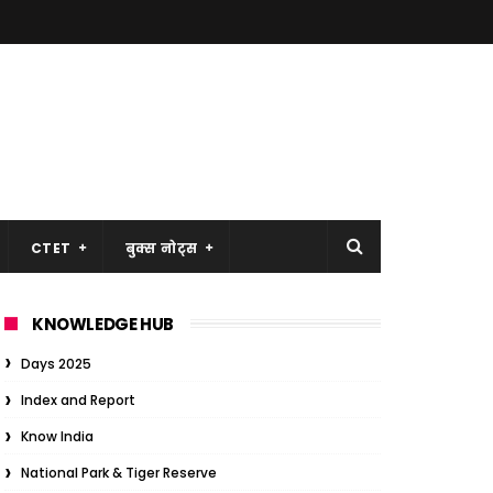
CTET
बुक्स नोट्स
KNOWLEDGE HUB
Days 2025
Index and Report
Know India
National Park & Tiger Reserve