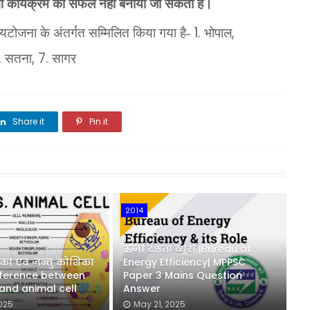
 भी कार्यक्रम को सफल नहीं बनाया जा सकता है।
1.
,
रियटोजना के अंतर्गत सम्मिलित किया गया है-
भोपाल
.
, 7.
सतना
सागर
Share it
Pin it
Share it
2014
ऊर्जा दक्षता ब्यूरो |Bureau of
का एवं जन्तु कोशिका
Energy Efficiency| MPPSC
Difference between
Paper 3 Mains Question
 and animal cell
Answer
025
May 21, 2025