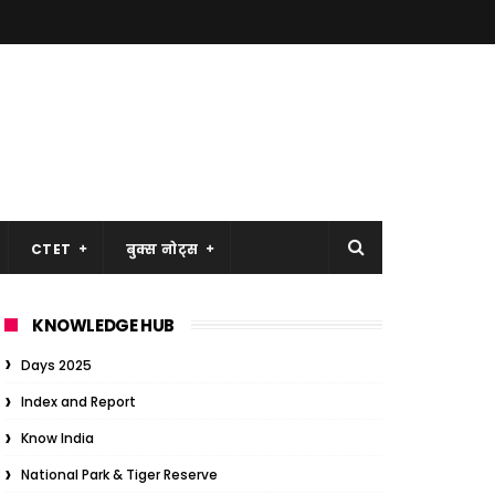
CTET
बुक्स नोट्स
KNOWLEDGE HUB
Days 2025
Index and Report
Know India
National Park & Tiger Reserve