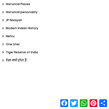
Historical Places
Historical personality
JP Narayan
Modern Indian History
Nehru
One Liner
Tiger Reserve of India
ऐसा क्यों होता है
F
T
W
P
S
a
w
h
i