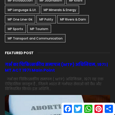
MP Introduction
MP Journalism
MP Krishi
MP Language & Lit.
MP Minerals & Energy
MP One Liner Gk
MP Polity
MP Rivers & Dam
MP Sports
MP Tourism
MP Transport and Communication
FEATURED POST
गर्भ का चिकित्सकीय समापन (MTP) अधिनियम, 1971 |
MT ACT 1971 Main Point
गर्भ का चिकित्सकीय समापन ( MTP) अधिनियम , 1971 यह एक
ऐतिहासिक कानून है , जिसने भारत में गर्भपात सेवाओं को वैध और
विनियमित किया। इस अधिनि...
F
T
W
P
S
a
w
h
i