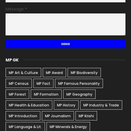
Message
*
MP GK
MP Art & Culture
MP Award
MP Biodiversity
MP Census
MP Fact
MP Famous Personality
MP Forest
MP Formation
MP Geography
MP Health & Education
MP History
MP Industry & Trade
MP Introduction
MP Journalism
MP Krishi
MP Language & Lit.
MP Minerals & Energy