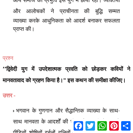
और
आलोचकों
ने प्राचीनता
की
बुद्धि
सम्मत
व्याख्या
करके
आधुनिकता को आदर्श बनाकर सफलता
प्राप्त की।
प्रश्न
‘‘
द्विवेदी युग में उपदेशात्मक प्रवति को छोड़कर कवियों ने
मानवतावाद को ग्रहण किया है।" इस कथन की
समीक्षा कीजिए।
उत्तर -
भगवान के गुणगान और सैद्धान्तिक व्याख्या के साथ-
साथ मानवता के आदर्शों की भी प्रतिष्ठा की है। इनमें
F
T
W
P
S
a
w
h
i
पीड़ितों
,
शोषितों
,
दुर्बलों
,
दलितों के प्रति सहानुभूति व्यक्त