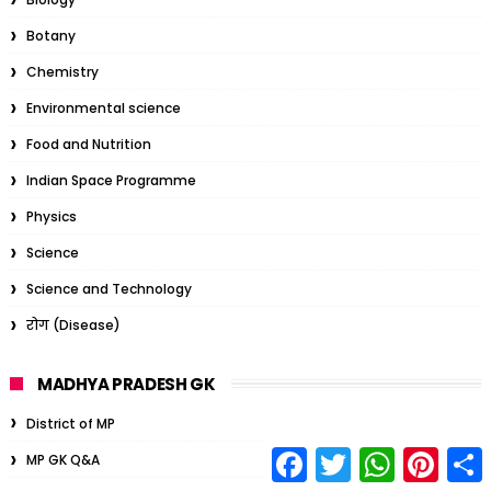
Botany
Chemistry
Environmental science
Food and Nutrition
Indian Space Programme
Physics
Science
Science and Technology
रोग (Disease)
MADHYA PRADESH GK
District of MP
F
T
W
P
S
MP GK Q&A
a
w
h
i