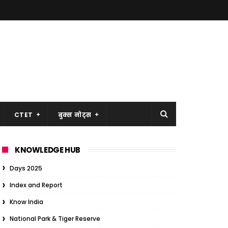
CTET
बुक्स नोट्स
KNOWLEDGE HUB
Days 2025
Index and Report
Know India
National Park & Tiger Reserve