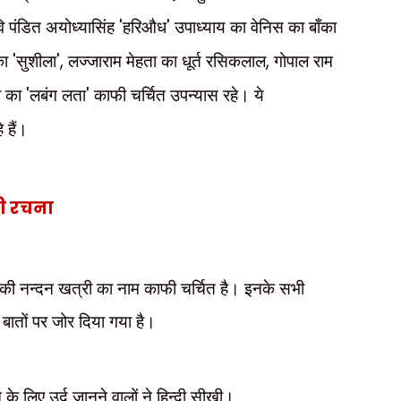
कवि पंडित अयोध्यासिंह
'
हरिऔध
'
उपाध्याय का वेनिस का बाँका
का
'
सुशीला
',
लज्जाराम मेहता का धूर्त रसिकलाल
,
गोपाल राम
ी का
'
लबंग लता
'
काफी चर्चित उपन्यास रहे। ये
े हैं।
नकी रचना
ें देवकी नन्दन खत्री का नाम काफी चर्चित है। इनके सभी
ी बातों पर जोर दिया गया है।
े के लिए उर्दू जानने वालों ने हिन्दी सीखी।