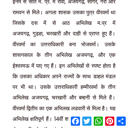
इनमें से सात म. प्र. में रीवा
,
अजयगढ़
,
सागर
,
गर्रा और
रामवन से मिले। अगला शासक उसका पुत्र वीरवर्मा था
जिसके दस में से आठ अभिलेख म.प्र में
अजयगढ़
,
गुड़हा
,
चरखारी और दाही से प्राप्त हुए हैं।
वीरवर्मा का उत्तराधिकारी बना भोजवर्मा। उसके
शासनकाल के तीन अभिलेख अजयगढ़
,
और एक
ईश्वरमऊ में पाए गए हैं। इन अभिलेखों से स्पष्ट होता है
कि उसका अधिकार अपने राज्यों के साथ डाहल मंडल
पर भी था। उसके उत्तराधिकारी हम्मीरवर्मा के तीन
अभिलेख अजयगढ़
,
चरखारी और बम्हनी से मिले हैं।
वीरवर्मा द्वितीय का एक अभिलख लडवारी से मिला है। यह
अभिलेख क्षतिपूर्ण हैं।
14
वीं शताब्दी के पहले दशक तक
F
T
W
P
S
a
w
h
i