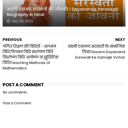
महर्षि दयानंद सरस्वती की जीवनी| | Dayananda Saraswati
Biography in Hindi
July 26, 2022
PREVIOUS
NEXT
गणित शिक्षण की विधियाँ - आगमन
स्वामी दयानन्द सरस्वती के सामाजिक
विधि निगमन विधि संश्लेषण विधि
विचार।Swami Dayanand
विश्लेषण विधि अन्वेषण या ह्यूरिस्टिक
Sarswati Ke Samajik Vichar
विधि।Teaching Methods of
Mathematics
POST A COMMENT
No comments:
Post a Comment