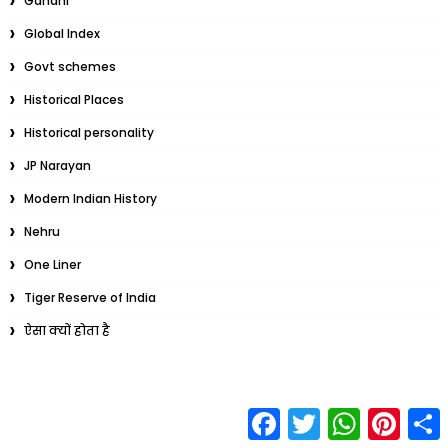
Gandhi
Global Index
Govt schemes
Historical Places
Historical personality
JP Narayan
Modern Indian History
Nehru
One Liner
Tiger Reserve of India
ऐसा क्यों होता है
F
T
W
P
S
a
w
h
i