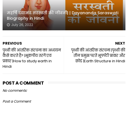
महर्षि दयानंद सरस्वती की जीवनी| | Dayananda Saraswati
Biography in Hindi
July 26, 2022
PREVIOUS
NEXT
पृथ्वी की आंतरिक संरचना का अध्ययन
पृथ्वी की आंतरिक संरचना |पृथ्वी की
कैसे करते हैं? |भूकंपीय तरंगें एवं
तीन प्रमुख परतें भूपर्पटी प्रावार और
प्रकार |How to study earth in
क्रोड |Earth Structure in Hindi
Hindi
POST A COMMENT
No comments:
Post a Comment