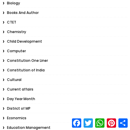
Biology
Books And Author
CTET
Chemistry
Child Development
Computer
Constitution One Liner
Constitution of India
Cultural
Current affairs
Day Year Month
District of MP
Economics
F
T
W
P
S
a
w
h
i
Education Management