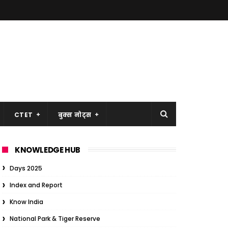
CTET
बुक्स नोट्स
KNOWLEDGE HUB
Days 2025
Index and Report
Know India
National Park & Tiger Reserve