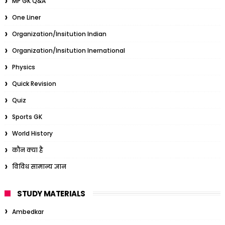
MP GK Q&A
One Liner
Organization/Insitution Indian
Organization/Insitution Inernational
Physics
Quick Revision
Quiz
Sports GK
World History
कौन क्या है
विविध सामान्य ज्ञान
STUDY MATERIALS
Ambedkar