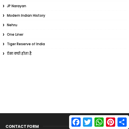
JP Narayan
Modern Indian History
Nehru
One Liner
Tiger Reserve of India
ऐसा क्यों होता है
F
T
W
P
S
a
w
h
i
CONTACT FORM