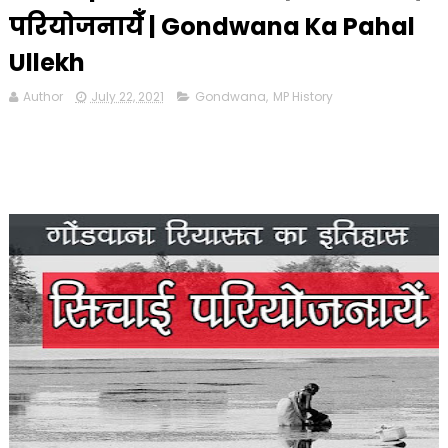
परियोजनायेँ | Gondwana Ka Pahal
Ullekh
Author
July 22, 2021
Gondwana
,
MP History