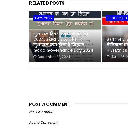
RELATED POSTS
DAYS 2024
ETHICS NOTE
सुशासन दिवस (गुड गवर्नेंस डे)
2024: उद्देश्य महत्व इतिहास।
प्रशासन में
सुशासन क्या होता है सिद्धांत।
नैतिकता बढ़
Good Governance Day 2024
करें। Ethic
December 22, 2024
June 26, 
POST A COMMENT
No comments:
Post a Comment