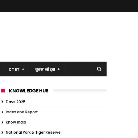
CTET
बुक्स नोट्स
KNOWLEDGE HUB
Days 2025
Index and Report
Know India
National Park & Tiger Reserve