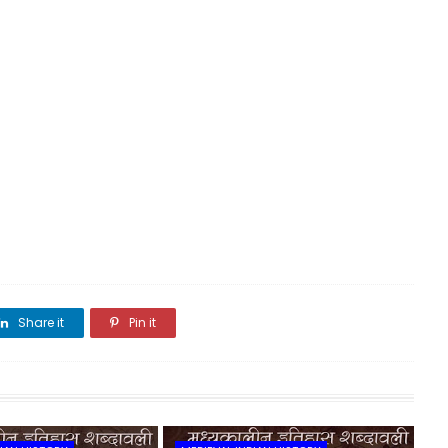
Share it
Pin it
Share it