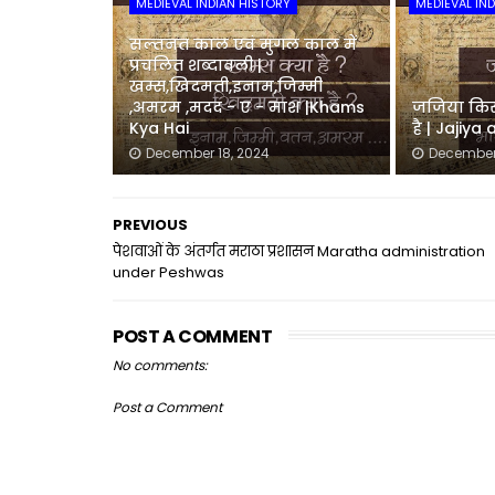
MEDIEVAL INDIAN HISTORY
MEDIEVAL IN
सल्तनत काल एवं मुगल काल में
प्रचलित शब्दावली |
खम्स,खिदमती,इनाम,जिम्मी
,अमरम ,मदद - ए - माश |Khams
जजिया किसे
Kya Hai
है | Jajiya
December 18, 2024
December 
PREVIOUS
पेशवाओं के अंतर्गत मराठा प्रशासन Maratha administration
under Peshwas
POST A COMMENT
No comments:
Post a Comment