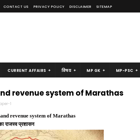
CONTACT US
PRIVACY POLICY
DISCLAIMER
SITEMAP
CURRENT AFFAIRS
विषय
MP GK
MP-PSC
 |Land revenue system of Marathas
aper-1
and revenue system of Marathas
 का
राजस्व प्रशासन